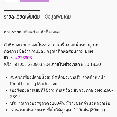
เครื่อง
เย็บ
กระดาษ
รายละเอียดเพิ่มเติม
ข้อมูลเพิ่มเติม
ตรา
ช้าง
อ่านรายละเอียดก่อนสั่งซื้อนะคะ
รุ่น
DS-
ตัวที่ทางเราเอาลงเป็นราคาต่อเครื่อง ฉะนั้นหากลูกค้า
23S15FL
ต้องการซื้อจำนวนเยอะ กรุณาติดต่อสอบถาม
Line
ชิ้น
ID
:
srw223903
หรือ
Tel
053-223903-904
ภายในช่วงเวลา
8.30-18.30
สะดวกเพียงปลายนิ้วสัมผัส ด้วยระบบเติมลวดด้านหน้า
Front Loading Machinism
เบอร์ของลวดเย็บที่ใช้ร่วมกับเครื่องเย็บกระดาษ : No.23/6-
23/15
ปริมาณการบรรจุลวด : 100ตัว, มีรางบอกจำนวนลวดเย็บ
จำนวนแผ่นกระดาษที่เย็บได้สูงสุด : 120แผ่น (80mm.)