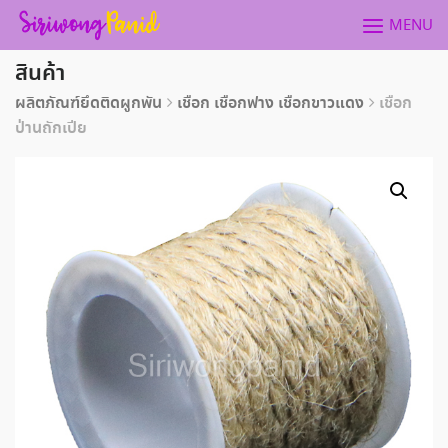
Skip
MENU
to
content
สินค้า
ผลิตภัณฑ์ยึดติดผูกพัน
เชือก เชือกฟาง เชือกขาวแดง
เชือก
ป่านถักเปีย