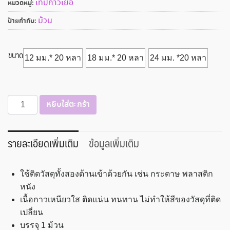
เทปกาวเยื่อ
หมวดหมู่:
ม้วน
ป้ายกำกับ:
ขนาด
12 มม.* 20 หลา
18 มม.* 20 หลา
24 มม. *20 หลา
จำนวน
หยิบใส่ตะกร้า
เทป
เยื่อ
กาว
รายละเอียดเพิ่มเติม
ข้อมูลเพิ่มเติม
12-
24
ใช้ติดวัสดุทั้งสองด้านเข้าด้วยกัน เช่น กระดาษ พลาสติก
มม.
หนัง
x
เนื้อกาวเหนียวใส ติดแน่น ทนทาน ไม่ทำให้สีของวัสดุที่ติด
20
เปลี่ยน
หลา
บรรจุ 1 ม้วน
Nuvo