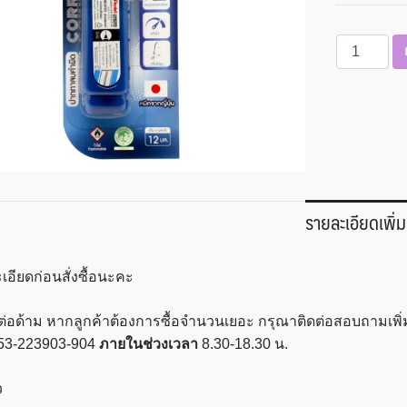
จำนวน
ปากกา
ลบ
คำ
ผิด
Pentel
รุ่น
Fine
รายละเอียดเพิ่ม
Point
Correction
Pen
เอียดก่อนสั่งซื้อนะคะ
ZL31-
W
ต่อด้าม หากลูกค้าต้องการซื้อจำนวนเยอะ กรุณาติดต่อสอบถามเพิ่มเ
ชิ้น
53-223903-904
ภายในช่วงเวลา
8.30-18.30 น.
ว