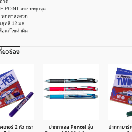
อาด
NE POINT ลบง่ายทุกจุด
ัด พกพาสะดวก
สุทธิ 12 มล.
พื่อแก้ไขคำผิด
เกี่ยวข้อง
คเกอร์ 2 หัว ตรา
ปากกาเจล Pentel รุ่น
ปากกามาร์ค