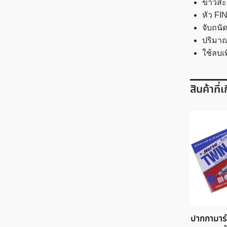
ขาวสะ
หัว FI
จับถน
ปริมาณ
ใช้ลบเ
สินค้าที่
ปากกามาร์