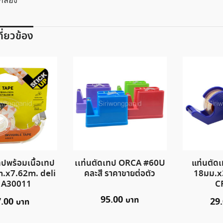
 กล่อง
เกี่ยวข้อง
ทปพร้อมเนื้อเทป
เเท่นตัดเทป ORCA #60U
แท่นตัด
m.x7.62m. deli
คละสี ราคาขายต่อตัว
18มม.x
่น A30011
C
95.00
7.00
29