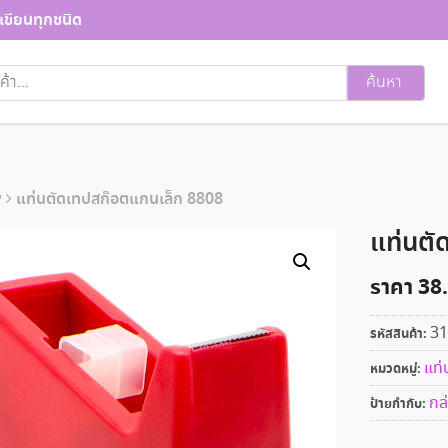
เขียนทุกชนิด
ค้นหา
ี
แท่นตัดเทปสก๊อตแกนเล็ก 8808
แท่นตั
ราคา
38
31
รหัสสินค้า:
แท่
หมวดหมู่:
กล
ป้ายกำกับ: