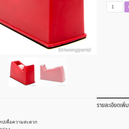
จำนวน
แท่น
ตัด
เทป
สก๊อต
แกน
เล็ก
8808
ชิ้น
รายละเอียดเพิ่ม
เทปเพื่อความสะดวก