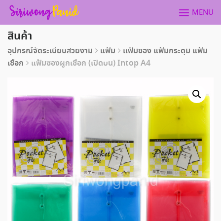
Skip
MENU
to
content
สินค้า
อุปกรณ์จัดระเบียบสวยงาม
แฟ้ม
แฟ้มซอง แฟ้มกระดุม แฟ้ม
เชือก
แฟ้มซองผูกเชือก (เปิดบน) Intop A4