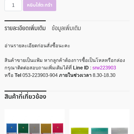
จำนวน
หยิบใส่ตะกร้า
แฟ้ม
ซอง
ผูก
รายละเอียดเพิ่มเติม
ข้อมูลเพิ่มเติม
เชือก
(เปิด
อ่านรายละเอียดก่อนสั่งซื้อนะคะ
บน)
Intop
สินค้าขายเป็นแฟ้ม หากลูกค้าต้องการซื้อเป็นโหลหรือกล่อง
A4
กรุณาติดต่อสอบถามเพิ่มเติมได้ที่
Line ID
:
srw223903
ชิ้น
หรือ
Tel
053-223903-904
ภายในช่วงเวลา
8.30-18.30
สินค้าที่เกี่ยวข้อง