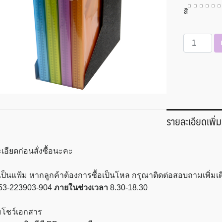
สี
จำนวน
แฟ้ม
โชว์
เอกสาร
A4
(40
ซอง)
รายละเอียดเพิ่ม
Intop
ชิ้น
เอียดก่อนสั่งซื้อนะคะ
ป็นแฟ้ม หากลูกค้าต้องการซื้อเป็นโหล กรุณาติดต่อสอบถามเพิ่มเติ
53-223903-904
ภายในช่วงเวลา
8.30-18.30
มโชว์เอกสาร