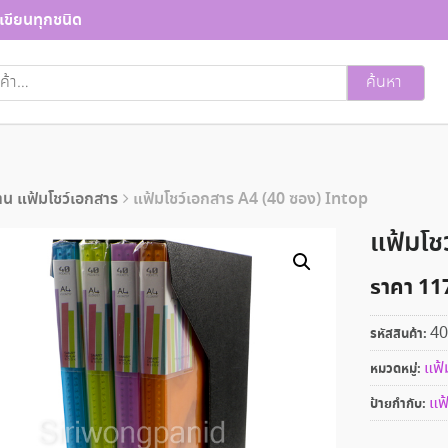
เขียนทุกชนิด
ค้นหา
น แฟ้มโชว์เอกสาร
แฟ้มโชว์เอกสาร A4 (40 ซอง) Intop
แฟ้มโช
ราคา
11
40
รหัสสินค้า:
แฟ้
หมวดหมู่:
แฟ
ป้ายกำกับ: