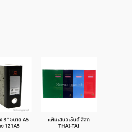
วง 3″ ขนาด A5
แฟ้มเสนอเซ็นต์ สีสด
้าง 121A5
THAI-TAI