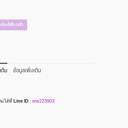
หยิบใส่ตะกร้า
เติม
ข้อมูลเพิ่มเติม
มได้ที่
Line ID
:
srw223903