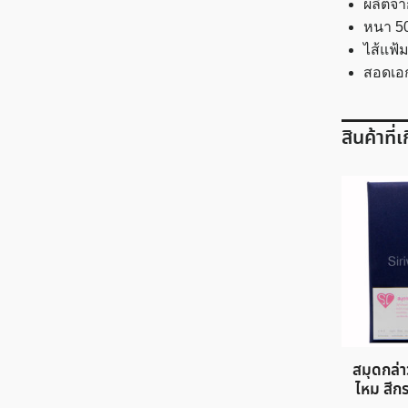
ผลิตจา
หนา 5
ไส้แฟ้
สอดเอ
สินค้าที่
สมุดกล่
ไหม สีก