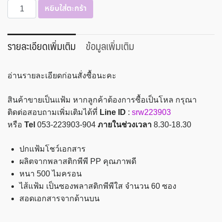
จำนวน
หยิบใส่ตะกร้า
แฟ้ม
โชว์
เอกสาร
รายละเอียดเพิ่มเติม
ข้อมูลเพิ่มเติม
A4
(60
อ่านรายละเอียดก่อนสั่งซื้อนะคะ
ซอง)
Intop
สินค้าขายเป็นแฟ้ม หากลูกค้าต้องการซื้อเป็นโหล กรุณา
ชิ้น
ติดต่อสอบถามเพิ่มเติมได้ที่
Line ID
:
srw223903
หรือ
Tel
053-223903-904
ภายในช่วงเวลา
8.30-18.30
ปกแฟ้มโชว์เอกสาร
ผลิตจากพลาสติกพีพี PP คุณภาพดี
หนา 500 ไมครอน
ไส้แฟ้ม เป็นซองพลาสติกพีพีใส จำนวน 60 ซอง
สอดเอกสารจากด้านบน