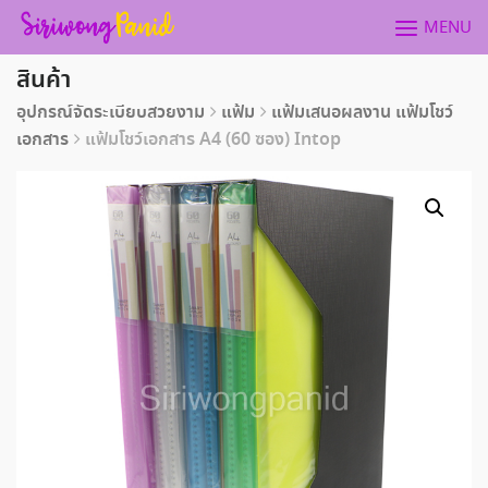
Skip
MENU
to
content
สินค้า
อุปกรณ์จัดระเบียบสวยงาม
แฟ้ม
แฟ้มเสนอผลงาน แฟ้มโชว์
เอกสาร
แฟ้มโชว์เอกสาร A4 (60 ซอง) Intop