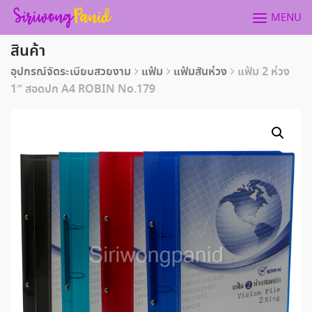
Skip
MENU
to
content
สินค้า
อุปกรณ์จัดระเบียบสวยงาม
แฟ้ม
แฟ้มสันห่วง
แฟ้ม 2 ห่วง
1″ สอดปก A4 ROBIN No.179