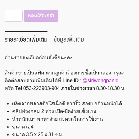
จำนวน
หยิบใส่ตะกร้า
แฟ้ม
2
ห่วง
รายละเอียดเพิ่มเติม
ข้อมูลเพิ่มเติม
1"
สอด
อ่านรายละเอียดก่อนสั่งซื้อนะคะ
ปก
A4
สินค้าขายเป็นแฟ้ม หากลูกค้าต้องการซื้อเป็นกล่อง กรุณา
ROBIN
ติดต่อสอบถามเพิ่มเติมได้ที่
Line ID
:
@siriwongpanid
No.179
หรือ
Tel
053-223903-904
ภายในช่วงเวลา
8.30-18.30 น.
ชิ้น
ผลิตจากพลาสติกใสเนื้อดี ลายริ้ว สอดปกด้านหน้าได้
คลิปห่วงกลม 2 ห่วง เปิด-ปิดง่ายแข็งแรง
น้ำหนักเบา พกพาง่าย สะดวกในการใช้งาน
ขนาด เอ4
ขนาด 3.5 x 25 x 31 ซม.