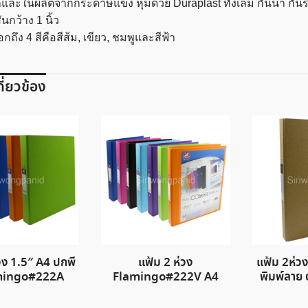
ละในผลิตจากกระดาษแข็ง หุ้มด้วย Duraplast ทั้งเล่ม กันน้ำ กัน
นกว้าง 1 นิ้ว
ือกถึง 4 สีคือสีส้ม, เขียว, ชมพูและสีฟ้า
เกี่ยวข้อง
วง 1.5″ A4 ปกพี
แฟ้ม 2 ห่วง
แฟ้ม 2ห่ว
amingo#222A
Flamingo#222V A4
พิมพ์ลาย