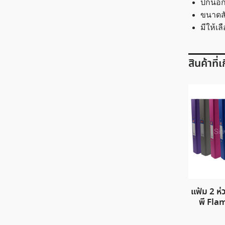
ปกนอกแ
ขนาดสั
มีให้เล
สินค้าที่
แฟ้ม 2 ห่
พี Fl