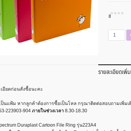
สี
จำนวน
แฟ้ม
2
ห่วง
1"
ขนาด
รายละเอียดเพิ่ม
A4
การ์ตูน
เอียดก่อนสั่งซื้อนะคะ
ตรา
ช้าง
ป็นแฟ้ม หากลูกค้าต้องการซื้อเป็นโหล กรุณาติดต่อสอบถามเพิ่มเติ
223A4
53-223903-904
ภายในช่วงเวลา
8.30-18.30
ชิ้น
pectrum Duraplast Cartoon File Ring รุ่น223A4