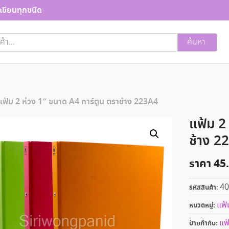
เขียนทุกชนิด
ค้นหา
แฟ้ม 2 ห่วง 1″ ขนาด A4 การ์ตูน ตราช้าง 223A4
แฟ้ม 2
ช้าง 2
ราคา
45
40
รหัสสินค้า:
แฟ้
หมวดหมู่:
แฟ
ป้ายกำกับ: