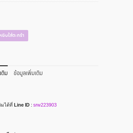
หยิบใส่ตะกร้า
เติม
ข้อมูลเพิ่มเติม
มได้ที่
Line ID
:
srw223903