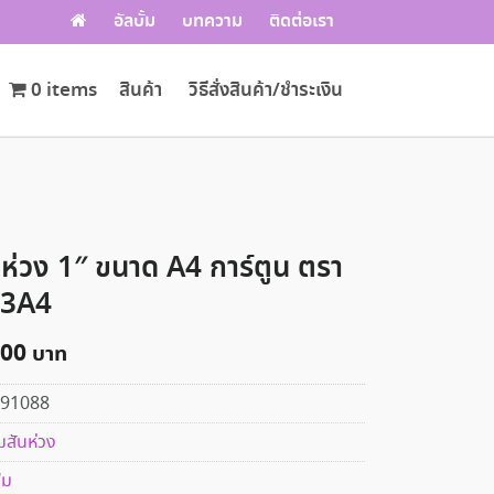
อัลบั้ม
บทความ
ติดต่อเรา
0 items
สินค้า
วิธีสั่งสินค้า/ชำระเงิน
 ห่วง 1″ ขนาด A4 การ์ตูน ตรา
23A4
.00
91088
มสันห่วง
้ม