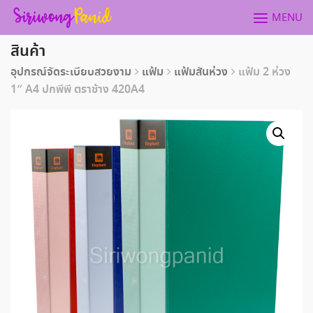
Skip
MENU
to
content
สินค้า
อุปกรณ์จัดระเบียบสวยงาม
แฟ้ม
แฟ้มสันห่วง
แฟ้ม 2 ห่วง
1″ A4 ปกพีพี ตราช้าง 420A4