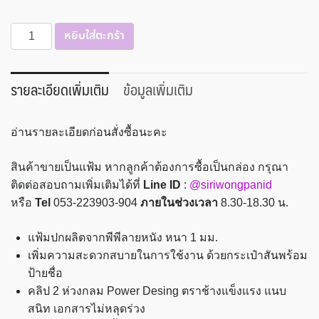
จำนวน
หยิบใส่ตะกร้า
แฟ้ม
2
ห่วง
รายละเอียดเพิ่มเติม
ข้อมูลเพิ่มเติม
1"
A4
อ่านรายละเอียดก่อนสั่งซื้อนะคะ
ปก
พีพี
สินค้าขายเป็นแฟ้ม หากลูกค้าต้องการซื้อเป็นกล่อง กรุณา
ตรา
ติดต่อสอบถามเพิ่มเติมได้ที่
Line ID
:
@siriwongpanid
ช้าง
หรือ
Tel
053-223903-904
ภายในช่วงเวลา
8.30-18.30 น.
420A4
ชิ้น
แฟ้มปกผลิตจากพีพีลายหนัง หนา 1 มม.
เพิ่มความสะดวกสบายในการใช้งาน ด้วยกระเป๋าสันพร้อม
ป้ายชื่อ
คลิป 2 ห่วงกลม Power Desing ตราช้างแข็งแรง แนบ
สนิท เอกสารไม่หลุดร่วง