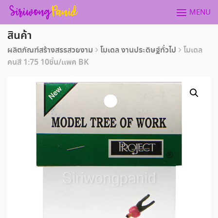
Skip
MENU
to
content
สินค้า
ผลิตภัณฑ์สร้างสรรสวยงาม
โมเดล งานประดิษฐ์ทั่วไป
โมเดล
คนสี 1:75 10ชิ้น/เเพค BK