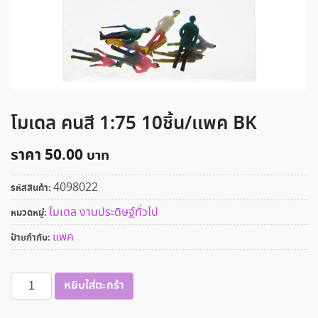
โมเดล คนสี 1:75 10ชิ้น/เเพค BK
ราคา
50.00
4098022
รหัสสินค้า:
โมเดล งานประดิษฐ์ทั่วไป
หมวดหมู่:
แพค
ป้ายกำกับ:
จำนวน
หยิบใส่ตะกร้า
โมเดล
คนสี