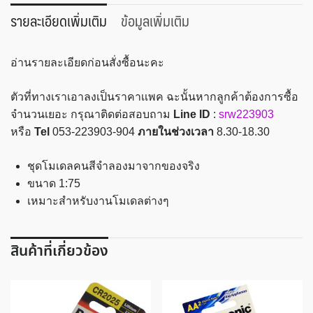
1:75
รายละเอียดเพิ่มเติม
ข้อมูลเพิ่มเติม
10ชิ้น/
เเพค
อ่านรายละเอียดก่อนสั่งซื้อนะคะ
BK
ชิ้น
ตัวที่ทางเราเอาลงเป็นราคาเเพค ฉะนั้นหากลูกค้าต้องการซื้อ
จำนวนเยอะ กรุณาติดต่อสอบถาม
Line ID
:
srw223903
หรือ
Tel
053-223903-904
ภายในช่วงเวลา
8.30-18.30
ชุดโมเดลคนสีจำลองมาจากของจริง
ขนาด 1:75
เหมาะสำหรับงานโมเดลต่างๆ
สินค้าที่เกี่ยวข้อง