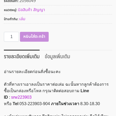
2056049
รหัสสินค้า:
บิลสินค้า สัญญา
หมวดหมู่:
เล่ม
ป้ายกำกับ:
จำนวน
หยิบใส่ตะกร้า
ใบ
สำคัญ
จ่าย
รายละเอียดเพิ่มเติม
ข้อมูลเพิ่มเติม
BOSTON
2ชั้น
อ่านรายละเอียดก่อนสั่งซื้อนะคะ
50-
55แกรม
ตัวที่ทางเราเอาลงเป็นราคาต่อเล่ม ฉะนั้นหากลูกค้าต้องการ
30ชุด
ซื้อเป็นกล่องหรือโหล กรุณาติดต่อสอบถาม
Line
18x19
ID
:
srw223903
ซม.
หรือ
Tel
053-223903-904
ภายในช่วงเวลา
8.30-18.30
#1008
ประเภท