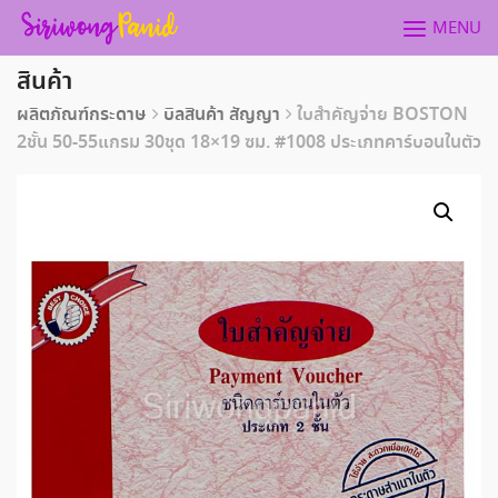
Skip
MENU
to
content
สินค้า
ผลิตภัณฑ์กระดาษ
บิลสินค้า สัญญา
ใบสำคัญจ่าย BOSTON
2ชั้น 50-55แกรม 30ชุด 18×19 ซม. #1008 ประเภทคาร์บอนในตัว