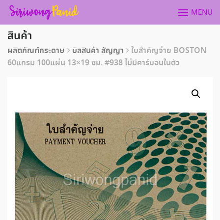
Skip
MENU
to
content
สินค้า
ผลิตภัณฑ์กระดาษ
บิลสินค้า สัญญา
ใบสำคัญจ่าย BOSTON
60แกรม 100แผ่น 13×19 ซม. #938 ไม่มีคาร์บอนในตัว