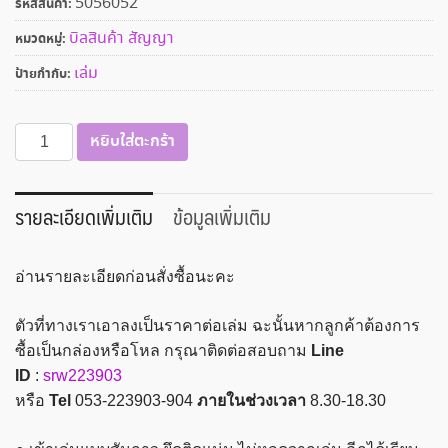
5056052
รหัสสินค้า:
บิลสินค้า สัญญา
หมวดหมู่:
เล่ม
ป้ายกำกับ:
จำนวน
หยิบใส่ตะกร้า
ใบ
สำคัญ
จ่าย
รายละเอียดเพิ่มเติม
ข้อมูลเพิ่มเติม
BOSTON
60แกรม
อ่านรายละเอียดก่อนสั่งซื้อนะคะ
100แผ่น
13×19
ตัวที่ทางเราเอาลงเป็นราคาต่อเล่ม ฉะนั้นหากลูกค้าต้องการ
ซม.
ซื้อเป็นกล่องหรือโหล กรุณาติดต่อสอบถาม
Line
#938
ID
:
srw223903
ไม่มี
หรือ
Tel
053-223903-904
ภายในช่วงเวลา
8.30-18.30
คาร์บอน
ใน