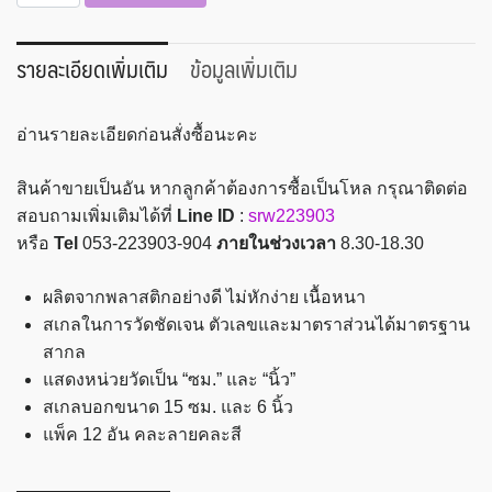
ไม้บรรทัด
พลาสติก
มาสเตอร์
รายละเอียดเพิ่มเติม
ข้อมูลเพิ่มเติม
อาร์ต
15
อ่านรายละเอียดก่อนสั่งซื้อนะคะ
ซม.
รุ่น
สินค้าขายเป็นอัน หากลูกค้าต้องการซื้อเป็นโหล กรุณาติดต่อ
ฟัน
สอบถามเพิ่มเติมได้ที่
Line ID
:
srw223903
นี่
หรือ
Tel
053-223903-904
ภายในช่วงเวลา
8.30-18.30
เดียร์
ชิ้น
ผลิตจากพลาสติกอย่างดี ไม่หักง่าย เนื้อหนา
สเกลในการวัดชัดเจน ตัวเลขและมาตราส่วนได้มาตรฐาน
สากล
แสดงหน่วยวัดเป็น “ซม.” และ “นิ้ว”
สเกลบอกขนาด 15 ซม. และ 6 นิ้ว
แพ็ค 12 อัน คละลายคละสี