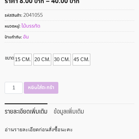
ราคา
8.00
–
40.00
2041055
รหัสสินค้า:
ไม้บรรทัด
หมวดหมู่:
อัน
ป้ายกำกับ:
ขนาด
15 CM.
20 CM.
30 CM.
45 CM.
จำนวน
หยิบใส่ตะกร้า
ไม้บรรทัด
ฟุต
เหล็ก
รายละเอียดเพิ่มเติม
ข้อมูลเพิ่มเติม
6-
18
อ่านรายละเอียดก่อนสั่งซื้อนะคะ
นิ้ว