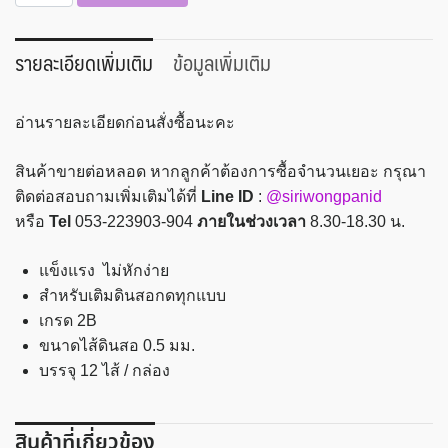
ไส้
ดินสอ
กด
รายละเอียดเพิ่มเติม
ข้อมูลเพิ่มเติม
2B
0.5
อ่านรายละเอียดก่อนสั่งซื้อนะคะ
มม.
Quantum
สินค้าขายต่อหลอด หากลูกค้าต้องการซื้อจำนวนเยอะ กรุณา
Q300
ติดต่อสอบถามเพิ่มเติมได้ที่
Line ID
:
@siriwongpanid
ชิ้น
หรือ
Tel
053-223903-904
ภายในช่วงเวลา
8.30-18.30 น.
แข็งแรง ไม่หักง่าย
สำหรับเติมดินสอกดทุกแบบ
เกรด 2B
ขนาดไส้ดินสอ 0.5 มม.
บรรจุ 12 ไส้ / กล่อง
สินค้าที่เกี่ยวข้อง