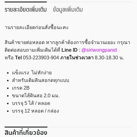
ดำ
รายละเอียดเพิ่มเติม
ข้อมูลเพิ่มเติม
2B
2.0
านรายละเอียดก่อนสั่งซื้อนะคะ
มม.
MasterArt
สินค้าขายต่อหลอด หากลูกค้าต้องการซื้อจำนวนเยอะ กรุณา
ชิ้น
ติดต่อสอบถามเพิ่มเติมได้ที่
Line ID
:
@siriwongpanid
หรือ
Tel
053-223903-904
ภายในช่วงเวลา
8.30-18.30 น.
แข็งแรง ไม่หักง่าย
สำหรับเติมดินสอกดทุกแบบ
เกรด 2B
ขนาดไส้ดินสอ 2.0 มม.
บรรจุ 5 ไส้ / หลอด
บรรจุ 12 หลอด / กล่อง
สินค้าที่เกี่ยวข้อง