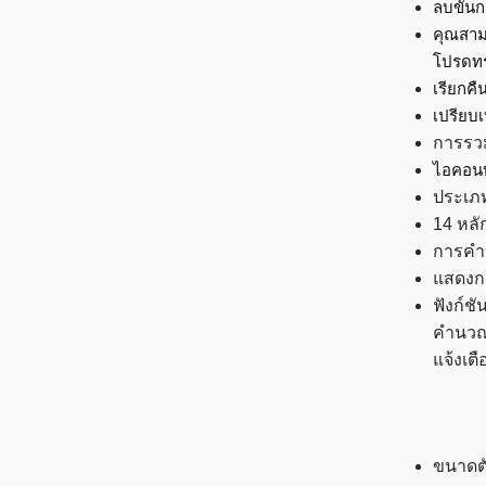
ลบขั้น
คุณสาม
โปรดทร
เรียกค
เปรียบ
การรวม
ไอคอนบน
ประเภท
14 หลั
การคำ
แสดงกา
ฟังก์ช
คำนวณ 
แจ้งเตื
ขนาดตั