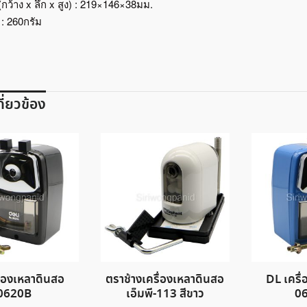
กว้าง x ลึก x สูง) : 219×146×38มม.
 : 260กรัม
เกี่ยวข้อง
ื่องเหลาดินสอ
ตราช้างเครื่องเหลาดินสอ
DL เครื
0620B
เอ็มพี-113 สีขาว
06