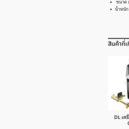
ขนาด (
น้ำหนัก
สินค้าที่
DL เคร