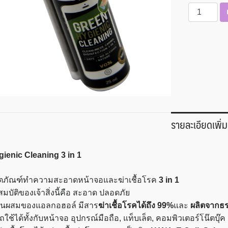
จำนวน
Green
Hygienic
Cleaning
3
in
1
ชิ้น
รายละเอียดเพิ่ม
ienic Cleaning 3 in 1
ิตภัณฑ์ทำความสะอาดหน้าจอและฆ่าเชื้อโรค
3 in 1
สมบัติของเจ้าสิ่งนี้คือ สะอาด ปลอดภัย
่วนผสมของแอลกอฮอล์ มีสาร
ฆ่าเชื้อโรคได้ถึง 99%
และ
ผลิตจากธ
ช้ได้ทั้งกับหน้าจอ อุปกรณ์มือถือ, แท็บเล็ต, คอมพิวเตอร์โน๊ตบุ๊ค