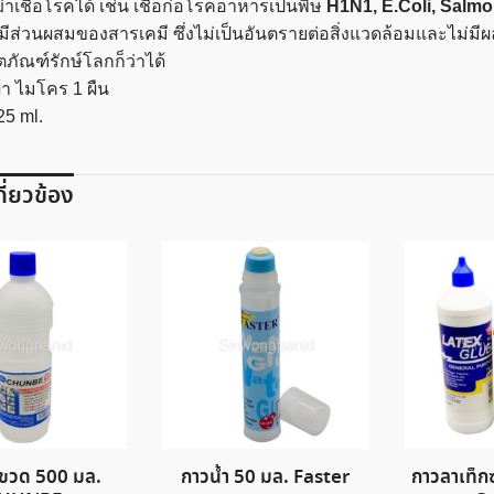
่าเชื้อโรคได้ เช่น เชื้อก่อโรคอาหารเป็นพิษ
H1N1, E.Coli, Salmo
มีส่วนผสมของสารเคมี ซึ่งไม่เป็นอันตรายต่อสิ่งแวดล้อมและไม่มีผลเ
ตภัณฑ์รักษ์โลกก็ว่าได้
้า ไมโคร 1 ผืน
5 ml.
เกี่ยวข้อง
 ขวด 500 มล.
กาวน้ำ 50 มล. Faster
กาวลาเท็กซ