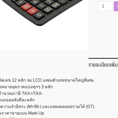
จำนวน
เครื่อง
คิด
เลข
Canon
รุ่น
AS-
2288R
ชิ้น
รายละเอียดเพิ่ม
งคิดเลข 12 หลัก จอ LCD แสดงตัวเลขขนาดใหญ่พิเศษ
่องหมายจุลภาคแบ่งทุกๆ 3 หลัก
นคำนวณภาษี TAX+/TAX-
ลบถอยหลังทีละหลัก
ยความจำอิสระ (M+/M-) และแสดงผลยอดรวมได้ (GT)
ราคาขายแบบ Mark Up