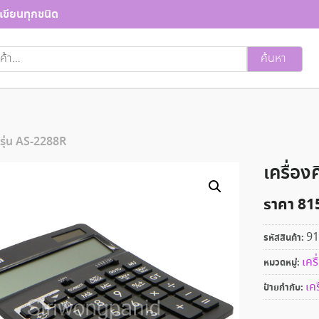
เขียนทุกชนิด
ค้นหา
 รุ่น AS-2288R
เครื่อ
ราคา
81
91
รหัสสินค้า:
เคร
หมวดหมู่:
เคร
ป้ายกำกับ: